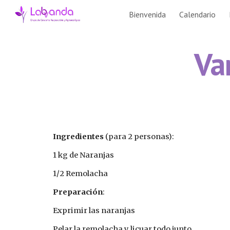
Bienvenida
Calendario
Sk
Va
Ingredientes 
(para 2 personas):
1 kg de Naranjas
1/2 Remolacha
Preparación
:
Exprimir las naranjas
Pelar la remolacha y licuar todo junto.