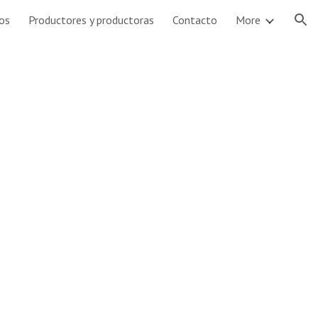
os
Productores y productoras
Contacto
More
ion