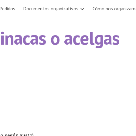
Pedidos
Documentos organizativos
Cómo nos organizam
ip to main content
Skip to navigat
inacas o acelgas
o, según gusto).