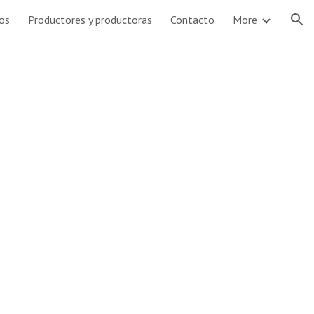
os
Productores y productoras
Contacto
More
ion