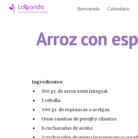
Bienvenida
Calendario
Sk
Arroz con esp
Ingredientes:
    350 gr. de arroz semi integral.
    1 cebolla.
    500 gr. de espinacas o acelgas.
    Unas ramitas de perejil y cilantro.
    6 cucharadas de aceite.
    3 cucharadas de queso (parmesano o curad