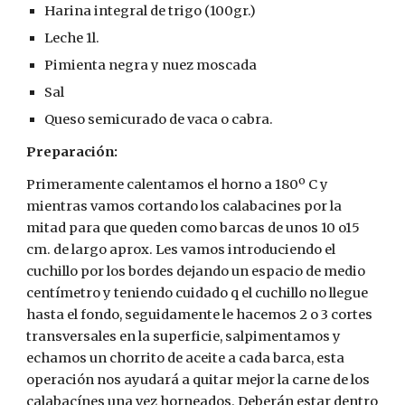
Harina integral de trigo (100gr.)
Leche 1l.
Pimienta negra y nuez moscada
Sal
Queso semicurado de vaca o cabra.
Preparación: 
Primeramente calentamos el horno a 180º C y 
mientras vamos cortando los calabacines por la 
mitad para que queden como barcas de unos 10 o15 
cm. de largo aprox. Les vamos introduciendo el 
cuchillo por los bordes dejando un espacio de medio 
centímetro y teniendo cuidado q el cuchillo no llegue 
hasta el fondo, seguidamente le hacemos 2 o 3 cortes 
transversales en la superficie, salpimentamos y 
echamos un chorrito de aceite a cada barca, esta 
operación nos ayudará a quitar mejor la carne de los 
calabacínes una vez horneados. Deberán estar dentro 